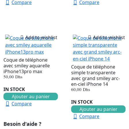
Compare
Compare
Add to wishlist
Add to wishlist
Coque de téléphone
avec smiley aquarelle
Coque de téléphone
iPhone13pro max
simple transparente
50,00
Dhs
avec grand smiley arc-
en-ciel iPhone 14
IN STOCK
60,00
Dhs
Ajouter au panier
IN STOCK
Compare
Ajouter au panier
Compare
Besoin d'aide ?