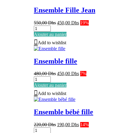
Ensemble Fille Jean
Le
Le
550,00
Dhs
450,00
Dhs
19%
prix
prix
initial
actuel
Ajouter au panier
était :
est :
Add to wishlist
550,00 Dhs.
450,00 Dhs.
Ensemble fille
Le
Le
480,00
Dhs
450,00
Dhs
7%
prix
prix
initial
actuel
Ajouter au panier
était :
est :
Add to wishlist
480,00 Dhs.
450,00 Dhs.
Ensemble bébé fille
Le
Le
220,00
Dhs
190,00
Dhs
14%
prix
prix