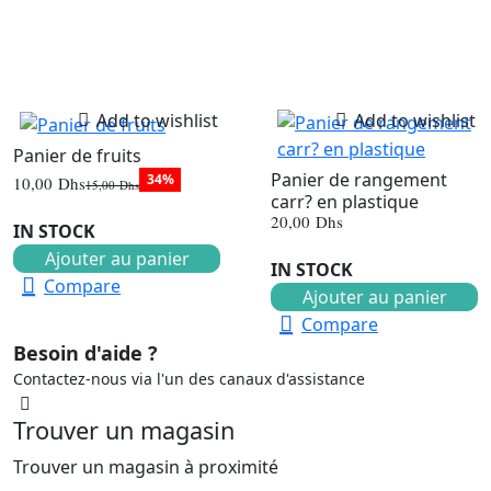
Add to wishlist
Add to wishlist
Panier de fruits
Panier de rangement
34%
10,00
Dhs
15,00
Dhs
Le
Le
carr? en plastique
prix
prix
20,00
Dhs
initial
actuel
IN STOCK
était :
est :
Ajouter au panier
15,00 Dhs.
10,00 Dhs.
IN STOCK
Compare
Ajouter au panier
Compare
Besoin d'aide ?
Contactez-nous via l'un des canaux d'assistance
Trouver un magasin
Trouver un magasin à proximité