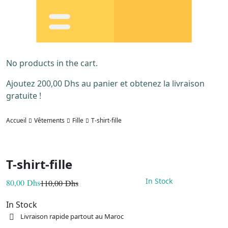
No products in the cart.
Ajoutez
200,00
Dhs
au panier et obtenez la livraison
gratuite !
Accueil
Vêtements
Fille
T-shirt-fille
T-shirt-fille
In Stock
80,00
Dhs
110,00
Dhs
Le
Le
prix
prix
initial
actuel
In Stock
était :
est :
Livraison rapide partout au Maroc
110,00 Dhs.
80,00 Dhs.