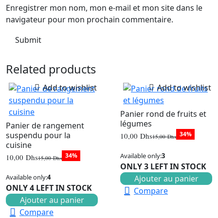
Enregistrer mon nom, mon e-mail et mon site dans le
navigateur pour mon prochain commentaire.
Related products
Add to wishlist
Add to wishlist
Panier rond de fruits et
légumes
Panier de rangement
suspendu pour la
34%
10,00
Dhs
15,00
Dhs
Le
Le
cuisine
prix
prix
34%
Available only:
3
initial
actuel
10,00
Dhs
15,00
Dhs
Le
Le
était :
est :
ONLY 3 LEFT IN STOCK
prix
prix
15,00 Dhs.
10,00 Dhs.
Available only:
4
initial
actuel
Ajouter au panier
était :
est :
ONLY 4 LEFT IN STOCK
Compare
15,00 Dhs.
10,00 Dhs.
Ajouter au panier
Compare