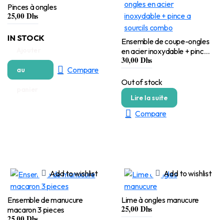
Pinces à ongles
25,00
Dhs
IN STOCK
Ensemble de coupe-ongles
Ajouter
en acier inoxydable + pince
30,00
Dhs
a sourcils combo
Compare
au
Out of stock
panier
Lire la suite
Compare
Add to wishlist
Add to wishlist
Ensemble de manucure
Lime à ongles manucure
25,00
Dhs
macaron 3 pieces
25,00
Dhs