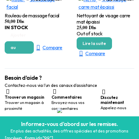
Rouleau de massage facial
Nettoyant de visage carre
50,00
Dhs
mat épaissi
25,00
Dhs
IN STOCK
Out of stock
Ajouter
Lire la suite
Compare
au
Compare
panier
Besoin d'aide ?
Contactez-nous via l'un des canaux d'assistance
Trouver un magasin
Commentaires
Discutez
maintenant
Trouver un magasin à
Envoyez-nous vos
Appelez-nous
proximité
commentaires
Informez-vous d'abord sur les remises.
En plus des actualités, des offres spéciales et des promotions
[mc4wp_form id="99"]