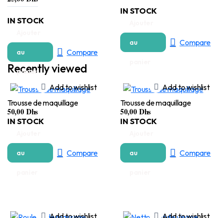
IN STOCK
IN STOCK
Ajouter
Ajouter
Compare
au
Compare
au
panier
Recently viewed
panier
Add to wishlist
Add to wishlist
Trousse de maquillage
Trousse de maquillage
50,00
Dhs
50,00
Dhs
IN STOCK
IN STOCK
Ajouter
Ajouter
Compare
Compare
au
au
panier
panier
Add to wishlist
Add to wishlist