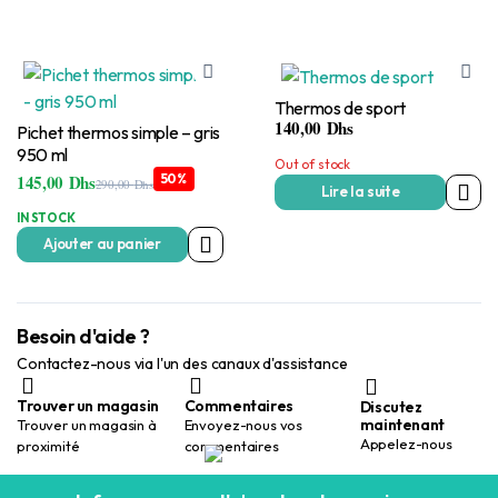
Thermos de sport
140,00
Dhs
Pichet thermos simple – gris
950 ml
Out of stock
145,00
Dhs
50%
290,00
Dhs
Lire la suite
Le
Le
prix
prix
IN STOCK
initial
actuel
était :
est :
Ajouter au panier
290,00 Dhs.
145,00 Dhs.
Besoin d'aide ?
Contactez-nous via l'un des canaux d'assistance
Trouver un magasin
Commentaires
Discutez
maintenant
Trouver un magasin à
Envoyez-nous vos
Appelez-nous
proximité
commentaires