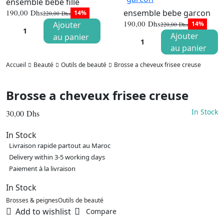
ensemble bebe fille
ensemble bebe garcon
190,00
Dhs
14%
220,00
Dhs
Le
Le
190,00
Dhs
Ajouter
14%
220,00
Dhs
prix
prix
Le
Le
initial
actuel
Ajouter
au panier
prix
prix
était :
est :
initial
actuel
au panier
220,00 Dhs.
190,00 Dhs.
était :
est :
220,00 Dhs
190,00 Dhs
Accueil
Beauté
Outils de beauté
Brosse a cheveux frisee creuse
Brosse a cheveux frisee creuse
In Stock
30,00
Dhs
In Stock
Livraison rapide partout au Maroc
Delivery within 3-5 working days
Paiement à la livraison
In Stock
Brosses & peignes
Outils de beauté
Add to wishlist
Compare