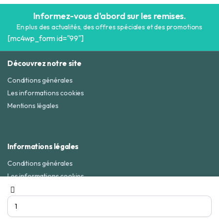
Informez-vous d'abord sur les remises.
En plus des actualités, des offres spéciales et des promotions
[mc4wp_form id="99"]
Découvrez notre site
Conditions générales
Les informations cookies
Mentions légales
Informations légales
Conditions générales
Les informations cookies
Rasoirs
Mentions légales
à
épiler-
06 70 78 53 85
Envoyer un mail
Telegram
Watsapp