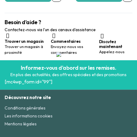
était :
est :
était :
est :
220,00 Dhs.
190,00 Dhs.
150,00 Dhs.
120,00 Dhs.
Besoin d'aide ?
Contactez-nous via l'un des canaux d'assistance
Trouver un magasin
Commentaires
Discutez
maintenant
Trouver un magasin à
Envoyez-nous vos
Appelez-nous
proximité
commentaires
Informez-vous d'abord sur les remises.
En plus des actualités, des offres spéciales et des promotions
[mc4wp_form id="99"]
Découvrez notre site
Conditions générales
Les informations cookies
Mentions légales