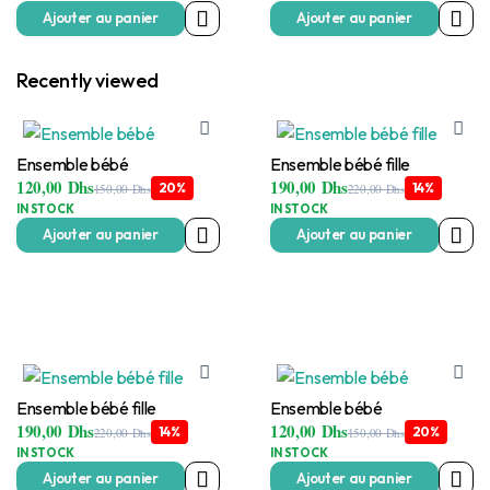
Ajouter au panier
Ajouter au panier
Recently viewed
Ensemble bébé
Ensemble bébé fille
120,00
Dhs
190,00
Dhs
20%
14%
150,00
Dhs
220,00
Dhs
Le
Le
Le
Le
IN STOCK
IN STOCK
prix
prix
prix
prix
initial
actuel
initial
actuel
Ajouter au panier
Ajouter au panier
était :
est :
était :
est :
150,00 Dhs.
120,00 Dhs.
220,00 Dhs.
190,00 Dhs.
Ensemble bébé fille
Ensemble bébé
190,00
Dhs
120,00
Dhs
14%
20%
220,00
Dhs
150,00
Dhs
Le
Le
Le
Le
IN STOCK
IN STOCK
prix
prix
prix
prix
initial
actuel
initial
actuel
Ajouter au panier
Ajouter au panier