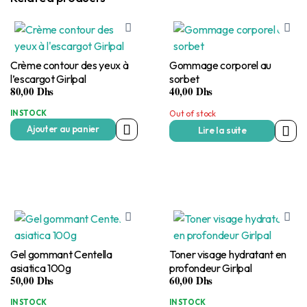
Crème contour des yeux à
Gommage corporel au
l’escargot Girlpal
sorbet
80,00
Dhs
40,00
Dhs
IN STOCK
Out of stock
Ajouter au panier
Lire la suite
Gel gommant Centella
Toner visage hydratant en
asiatica 100g
profondeur Girlpal
50,00
Dhs
60,00
Dhs
IN STOCK
IN STOCK