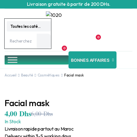
Livraison gratuite à partir de 200 DHs.
Toutes les catégories
0
0
BONNES AFFAIRES
Accueil
Beauté
Cosmétiques
Facial mask
Facial mask
4,00
Dhs
6,00
Dhs
Le
Le
prix
prix
In Stock
initial
actuel
Livraison rapide partout au Maroc
était :
est :
6,00 Dhs.
4,00 Dhs.
Delivery within 3-5 working days