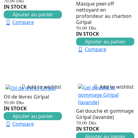
70,00
Dhs
Masque peel-off
IN STOCK
nettoyant en
Ajouter au panier
profondeur au charbon
Compare
Girlpal
50,00
Dhs
IN STOCK
Ajouter au panier
Compare
Add to wishlist
Add to wishlist
Oil de lèvres Girlpal
50,00
Dhs
IN STOCK
Gel douche et gommage
Ajouter au panier
Girlpal (lavande)
70,00
Dhs
Compare
IN STOCK
Ajouter au panier