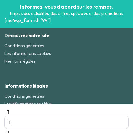
Informez-vous d'abord sur les remises.
En plus des actualités, des offres spéciales et des promotions
[mc4wp_form id="99"]
Découvrez notre site
Conditions générales
Les informations cookies
Mentions légales
Informations légales
Conditions générales
Les informations cookies
Gant
Mentions légales
de
bain
06 70 78 53 85
Envoyer un mail
Telegram
Watsapp
pour