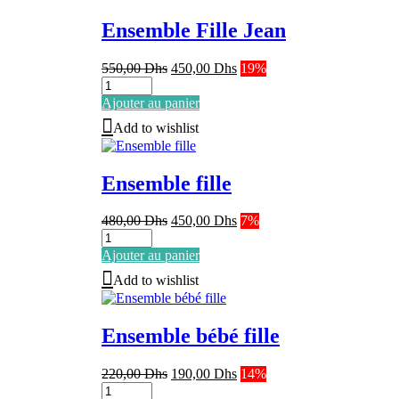
Ensemble Fille Jean
Le
Le
550,00
Dhs
450,00
Dhs
19%
prix
prix
initial
actuel
Ajouter au panier
était :
est :
Add to wishlist
550,00 Dhs.
450,00 Dhs.
Ensemble fille
Le
Le
480,00
Dhs
450,00
Dhs
7%
prix
prix
initial
actuel
Ajouter au panier
était :
est :
Add to wishlist
480,00 Dhs.
450,00 Dhs.
Ensemble bébé fille
Le
Le
220,00
Dhs
190,00
Dhs
14%
prix
prix