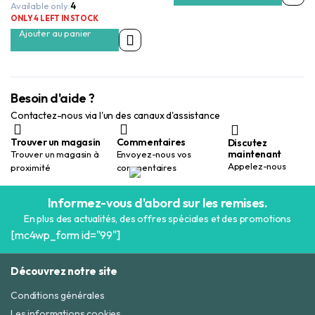
15,00 Dhs.
10,00 Dhs.
Available only:
4
initial
actuel
était :
est :
ONLY 4 LEFT IN STOCK
15,00 Dhs.
10,00 Dhs.
Ajouter au panier
Besoin d'aide ?
Contactez-nous via l'un des canaux d'assistance
Trouver un magasin
Commentaires
Discutez
maintenant
Trouver un magasin à
Envoyez-nous vos
Appelez-nous
proximité
commentaires
Informez-vous d'abord sur les remises.
En plus des actualités, des offres spéciales et des promotions
[mc4wp_form id="99"]
Découvrez notre site
Conditions générales
Les informations cookies