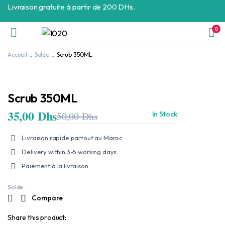
Livraison gratuite à partir de 200 DHs.
0
Accueil
Solde
Scrub 350ML
Scrub 350ML
35,00
Dhs
50,00
Dhs
In Stock
Le
Le
prix
prix
initial
actuel
Livraison rapide partout au Maroc
était :
est :
50,00 Dhs.
35,00 Dhs.
Delivery within 3-5 working days
Paiement à la livraison
Solde
Compare
Share this product: