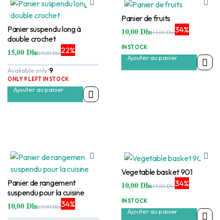
Panier de fruits
Panier suspendu long à
34%
10,00
Dhs
15,00
Dhs
Le
Le
double crochet
prix
prix
IN STOCK
22%
15,00
Dhs
initial
actuel
19,00
Dhs
Le
Le
Ajouter au panier
était :
est :
prix
prix
15,00 Dhs.
10,00 Dhs.
Available only:
9
initial
actuel
était :
est :
ONLY 9 LEFT IN STOCK
19,00 Dhs.
15,00 Dhs.
Ajouter au panier
Vegetable basket 901
Panier de rangement
34%
10,00
Dhs
15,00
Dhs
Le
Le
suspendu pour la cuisine
prix
prix
IN STOCK
34%
10,00
Dhs
initial
actuel
15,00
Dhs
Le
Le
Ajouter au panier
était :
est :
prix
prix