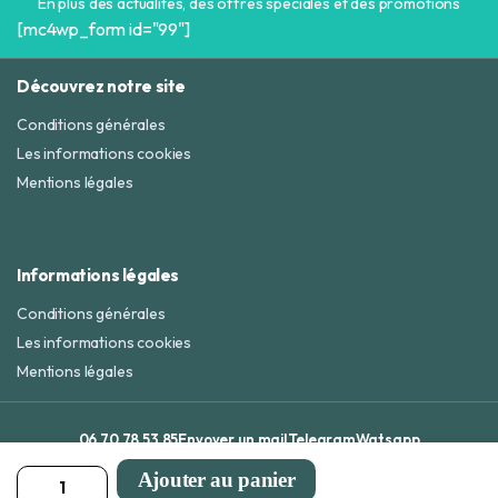
En plus des actualités, des offres spéciales et des promotions
[mc4wp_form id="99"]
Découvrez notre site
Conditions générales
Les informations cookies
Mentions légales
Informations légales
Conditions générales
Les informations cookies
Mentions légales
06 70 78 53 85
Envoyer un mail
Telegram
Watsapp
Ajouter au panier
serviette
Copyright 2024 © Designed by 1020. All right reserved. Powered by
1020
.