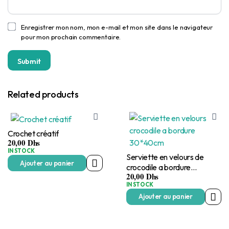
Enregistrer mon nom, mon e-mail et mon site dans le navigateur
pour mon prochain commentaire.
Related products
Crochet créatif
20,00
Dhs
IN STOCK
Serviette en velours de
Ajouter au panier
crocodile a bordure
20,00
Dhs
30*40cm
IN STOCK
Ajouter au panier